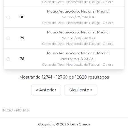
Cerro del Real, Necrópolis de Tútugi • Galera
Museo Arqueológico Nacional, Madrid
80
Inv: 1979/70/GAL/136
Cerro del Real, Necrópolis de Tútugi • Galera
Museo Arqueológico Nacional, Madrid
79
Inv: 1979/70/GAL/133
Cerro del Real, Necrópolis de Tútugi • Galera
Museo Arqueológico Nacional, Madrid
78
Inv: 1979/70/GAL/131
Cerro del Real, Necrópolis de Tútugi • Galera
Mostrando 12741 - 12760 de 12820 resultados
« Anterior
Siguiente »
INICIO
/ FICHAS
Copyright © 2026
IberiaGraeca