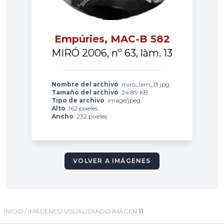
Empúries, MAC-B 582
MIRÓ 2006, nº 63, làm. 13
Nombre del archivo
: miro_lam_13.jpg
Tamaño del archivo
: 24.89 KB
Tipo de archivo
: image/jpeg
Alto
: 162 pixeles
Ancho
: 232 pixeles
VOLVER A IMÁGENES
INICIO
/
IMÁGENES
/ VISUALIZANDO IMÁGEN
11