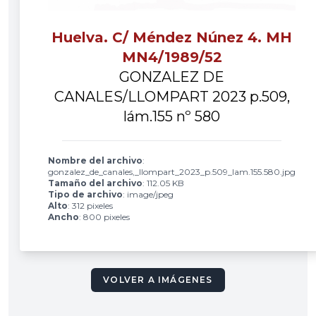
Huelva. C/ Méndez Núnez 4. MH
MN4/1989/52
GONZALEZ DE
CANALES/LLOMPART 2023 p.509,
lám.155 nº 580
Nombre del archivo
:
gonzalez_de_canales,_llompart_2023_p.509_lam.155.580.jpg
Tamaño del archivo
: 112.05 KB
Tipo de archivo
: image/jpeg
Alto
: 312 pixeles
Ancho
: 800 pixeles
VOLVER A IMÁGENES