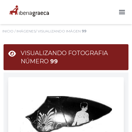
INICIO
/
IMÁGENES
/ VISUALIZANDO IMÁGEN
99
VISUALIZANDO FOTOGRAFIA
NÚMERO
99