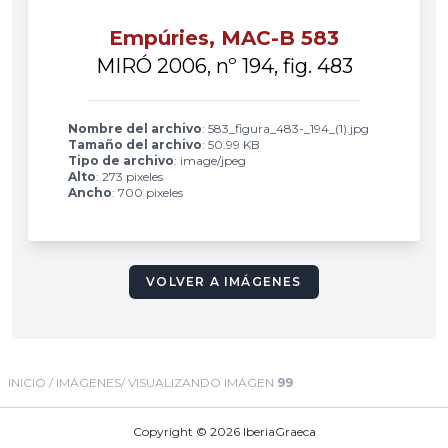
Empúries, MAC-B 583
MIRÓ 2006, nº 194, fig. 483
Nombre del archivo
: 583_figura_483-_194_(1).jpg
Tamaño del archivo
: 50.99 KB
Tipo de archivo
: image/jpeg
Alto
: 273 pixeles
Ancho
: 700 pixeles
VOLVER A IMÁGENES
INICIO
/
IMÁGENES
/ VISUALIZANDO IMÁGEN
99
Copyright © 2026
IberiaGraeca